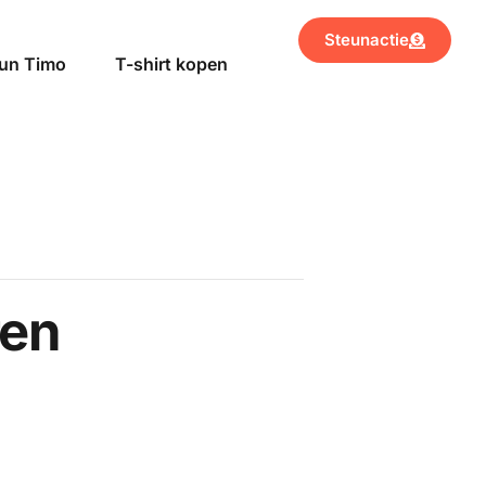
Steunactie
un Timo
T-shirt kopen
ren