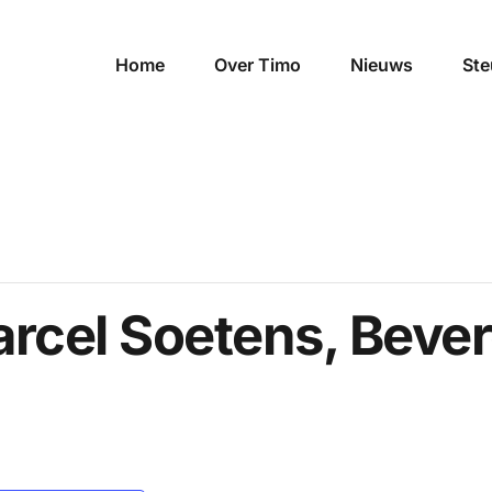
Home
Over Timo
Nieuws
Ste
rcel Soetens, Beve