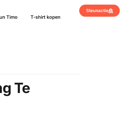
Steunactie
un Timo
T-shirt kopen
ng Te