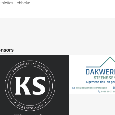
hletics Lebbeke
nsors