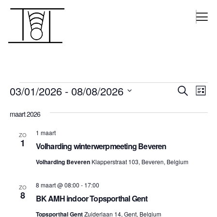
Evene
Ev
03/01/2026
 - 
08/08/2026
Zoeken
Lijst
we
Zoeke
Selecteer
nav
maart 2026
Een
en
Datum.
weerg
1 maart
ZO
1
Volharding winterwerpmeeting Beveren
navigat
Volharding Beveren
Klapperstraat 103, Beveren, Belgium
8 maart @ 08:00
-
17:00
ZO
8
BK AMH indoor Topsporthal Gent
Topsporthal Gent
Zuiderlaan 14, Gent, Belgium