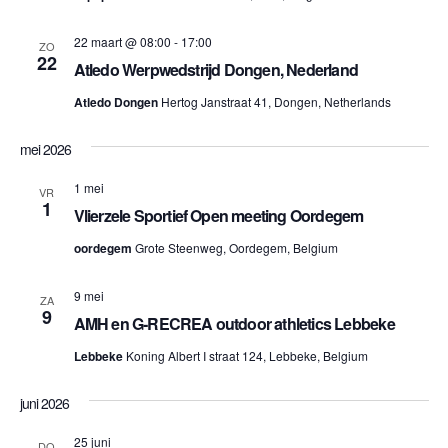
22 maart @ 08:00
-
17:00
ZO
22
Atledo Werpwedstrijd Dongen, Nederland
Atledo Dongen
Hertog Janstraat 41, Dongen, Netherlands
mei 2026
1 mei
VR
1
Vlierzele Sportief Open meeting Oordegem
oordegem
Grote Steenweg, Oordegem, Belgium
9 mei
ZA
9
AMH en G-RECREA outdoor athletics Lebbeke
Lebbeke
Koning Albert I straat 124, Lebbeke, Belgium
juni 2026
25 juni
DO